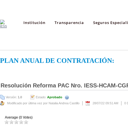
Institución
Transparencia
Seguros Especial
PLAN ANUAL DE CONTRATACIÓN:
Resolución Reforma PAC Nro. IESS-HCAM-CG
Versión:
1.0
Estado:
Aprobado
Modificado por última vez por Natalia Andrea Castillo
28/07/22 09:51 AM
0 
Average (0 Votes)