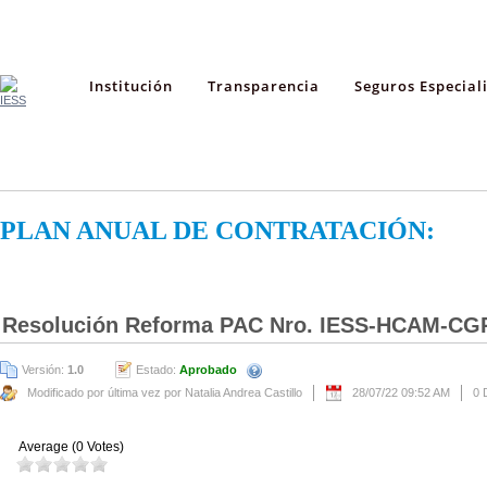
Institución
Transparencia
Seguros Especial
PLAN ANUAL DE CONTRATACIÓN:
Resolución Reforma PAC Nro. IESS-HCAM-CG
Versión:
1.0
Estado:
Aprobado
Modificado por última vez por Natalia Andrea Castillo
28/07/22 09:52 AM
0 
Average (0 Votes)