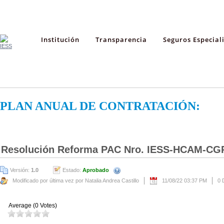
Institución
Transparencia
Seguros Especial
PLAN ANUAL DE CONTRATACIÓN:
Resolución Reforma PAC Nro. IESS-HCAM-CG
Versión:
1.0
Estado:
Aprobado
Modificado por última vez por Natalia Andrea Castillo
11/08/22 03:37 PM
0 
Average (0 Votes)