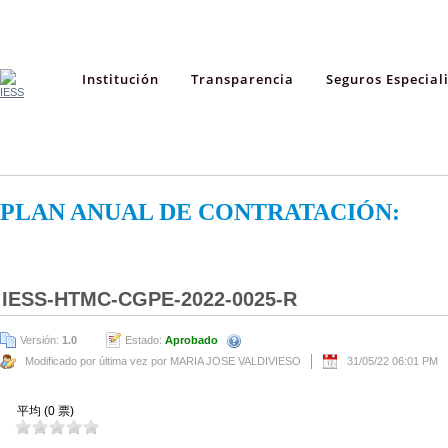
Institución
Transparencia
Seguros Especial
PLAN ANUAL DE CONTRATACIÓN:
IESS-HTMC-CGPE-2022-0025-R
Versión:
1.0
Estado:
Aprobado
Modificado por última vez por MARIA JOSE VALDIVIESO
31/05/22 06:01 PM
平均 (0 票)