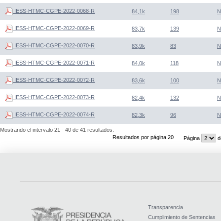
IESS-HTMC-CGPE-2022-0068-R
84,1k
198
N
IESS-HTMC-CGPE-2022-0069-R
83,7k
139
N
IESS-HTMC-CGPE-2022-0070-R
83,9k
83
N
IESS-HTMC-CGPE-2022-0071-R
84,0k
118
N
IESS-HTMC-CGPE-2022-0072-R
83,6k
100
N
IESS-HTMC-CGPE-2022-0073-R
82,4k
132
N
IESS-HTMC-CGPE-2022-0074-R
82,3k
96
N
Mostrando el intervalo 21 - 40 de 41 resultados.
Resultados por página 20
Página
d
Transparencia
Cumplimiento de Sentencias