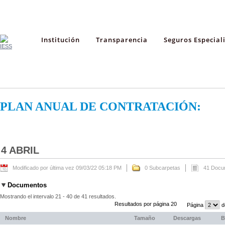
Institución
Transparencia
Seguros Especial
PLAN ANUAL DE CONTRATACIÓN:
4 ABRIL
Modificado por última vez 09/03/22 05:18 PM
0 Subcarpetas
41 Docu
Documentos
Mostrando el intervalo 21 - 40 de 41 resultados.
Resultados por página 20
Página
d
Nombre
Tamaño
Descargas
B