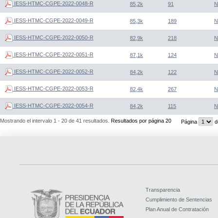
IESS-HTMC-CGPE-2022-0048-R
85,2k
91
N
IESS-HTMC-CGPE-2022-0049-R
85,3k
189
N
IESS-HTMC-CGPE-2022-0050-R
82,9k
218
N
IESS-HTMC-CGPE-2022-0051-R
87,1k
124
N
IESS-HTMC-CGPE-2022-0052-R
84,2k
122
N
IESS-HTMC-CGPE-2022-0053-R
82,4k
267
N
IESS-HTMC-CGPE-2022-0054-R
84,2k
115
N
Mostrando el intervalo 1 - 20 de 41 resultados.
Resultados por página 20
Página
d
Transparencia
Cumplimiento de Sentencias
Plan Anual de Contratación