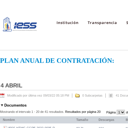
Institución
Transparencia
PLAN ANUAL DE CONTRATACIÓN:
4 ABRIL
Modificado por última vez 09/03/22 05:18 PM
0 Subcarpetas
41 Docu
Documentos
Mostrando el intervalo 1 - 20 de 41 resultados.
Resultados por página 20
Página
d
Nombre
Tamaño
Descargas
B
IESS-HTMC-CGPE-2022-0035-R