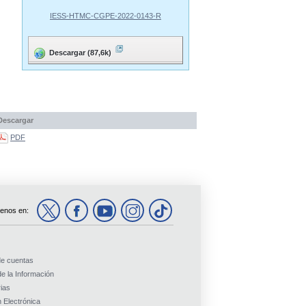
IESS-HTMC-CGPE-2022-0143-R
Descargar (87,6k)
Descargar
PDF
enos en:
de cuentas
e la Información
ias
 Electrónica