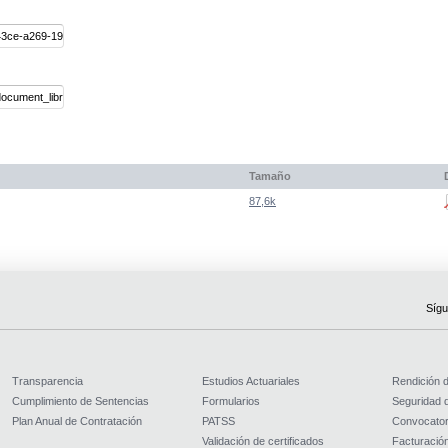
Tamaño
87,6k
Sígu
Transparencia
Estudios Actuariales
Rendición 
Cumplimiento de Sentencias
Formularios
Seguridad d
Plan Anual de Contratación
PATSS
Convocator
Validación de certificados
Facturación