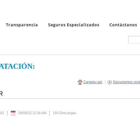
Transparencia
Seguros Especializados
Contáctanos
ATACIÓN:
Carpeta raíz
Documentos reci
R
ESO
08/09/22 11:36 AM
154 Descargas