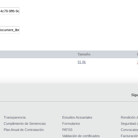
Tamaño
91,8k
Sígu
Transparencia
Estudios Actuariales
Rendición 
Cumplimiento de Sentencias
Formularios
Seguridad d
Plan Anual de Contratación
PATSS
Convocator
Validación de certificados
Facturación