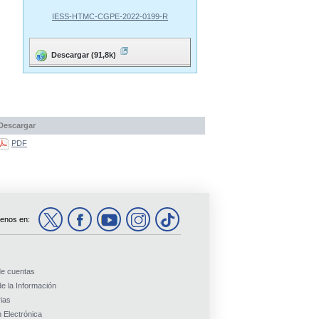
IESS-HTMC-CGPE-2022-0199-R
Descargar (91,8k)
Descargar
PDF
enos en:
de cuentas
e la Información
ias
 Electrónica