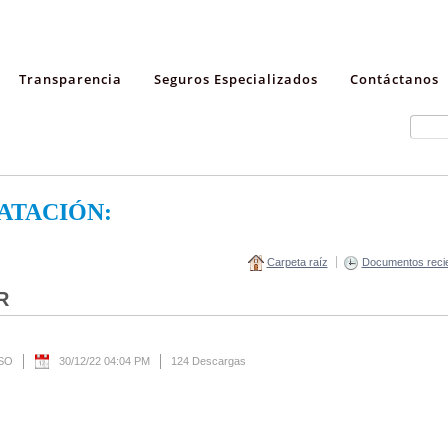
Transparencia
Seguros Especializados
Contáctanos
ATACIÓN:
Carpeta raíz
Documentos reci
R
ESO
30/12/22 04:04 PM
124 Descargas