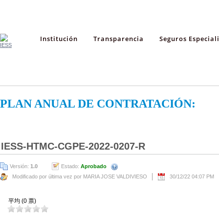
Institución
Transparencia
Seguros Especial
PLAN ANUAL DE CONTRATACIÓN:
IESS-HTMC-CGPE-2022-0207-R
Versión:
1.0
Estado:
Aprobado
Modificado por última vez por MARIA JOSE VALDIVIESO
30/12/22 04:07 PM
平均 (0 票)