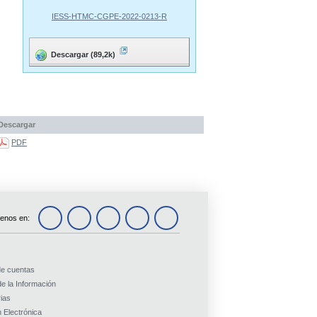
IESS-HTMC-CGPE-2022-0213-R
Descargar (89,2k)
Descargar
PDF
enos en:
de cuentas
e la Información
ias
 Electrónica