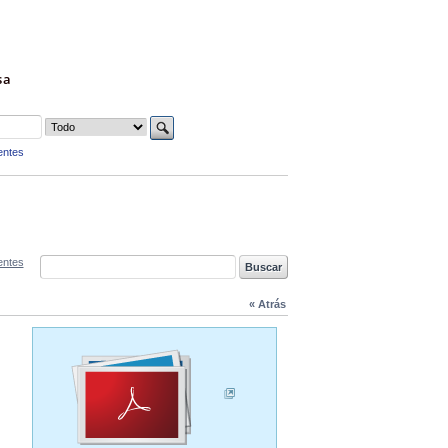
sa
entes
entes
« Atrás