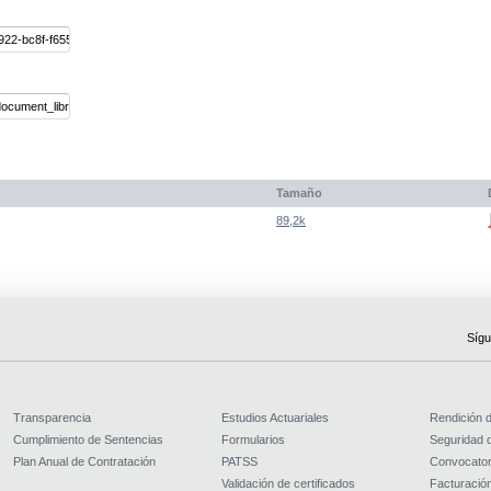
Tamaño
89,2k
Sígu
Transparencia
Estudios Actuariales
Rendición 
Cumplimiento de Sentencias
Formularios
Seguridad d
Plan Anual de Contratación
PATSS
Convocator
Validación de certificados
Facturación