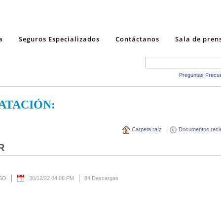
a
Seguros Especializados
Contáctanos
Sala de pren
Preguntas Frecu
ATACIÓN:
Carpeta raíz
Documentos reci
R
ESO
30/12/22 04:08 PM
84 Descargas