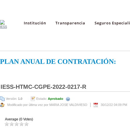
Institución
Transparencia
Seguros Especial
PLAN ANUAL DE CONTRATACIÓN:
IESS-HTMC-CGPE-2022-0217-R
Versión:
1.0
Estado:
Aprobado
Modificado por última vez por MARIA JOSE VALDIVIESO
30/12/22 04:09 PM
Average (0 Votes)