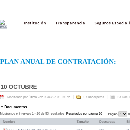
Institución
Transparencia
Seguros Especial
PLAN ANUAL DE CONTRATACIÓN:
10 OCTUBRE
Modificado por última vez 09/03/22 05:19 PM
0 Subcarpetas
53 Docu
Documentos
Mostrando el intervalo 1 - 20 de 53 resultados.
Resultados por página 20
Página
d
Nombre
Tamaño
Descargas
B
IESS-HTMC-CGPE-2022-0193-R