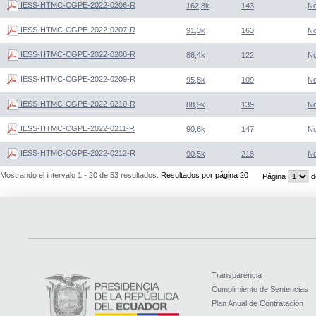
IESS-HTMC-CGPE-2022-0206-R
162,8k
143
N
IESS-HTMC-CGPE-2022-0207-R
91,3k
163
N
IESS-HTMC-CGPE-2022-0208-R
88,4k
122
N
IESS-HTMC-CGPE-2022-0209-R
95,8k
109
N
IESS-HTMC-CGPE-2022-0210-R
88,9k
139
N
IESS-HTMC-CGPE-2022-0211-R
90,6k
147
N
IESS-HTMC-CGPE-2022-0212-R
90,5k
218
N
Mostrando el intervalo 1 - 20 de 53 resultados.
Resultados por página 20
Página
d
Transparencia
Cumplimiento de Sentencias
Plan Anual de Contratación