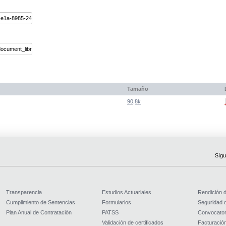
Tamaño
90,8k
Sígu
Transparencia
Estudios Actuariales
Rendición 
Cumplimiento de Sentencias
Formularios
Seguridad d
Plan Anual de Contratación
PATSS
Convocator
Validación de certificados
Facturación