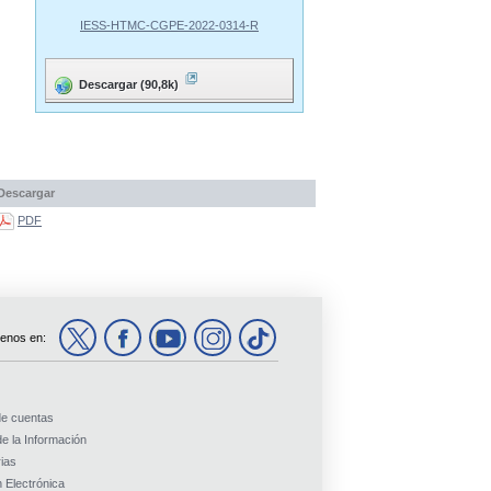
IESS-HTMC-CGPE-2022-0314-R
Descargar (90,8k)
Descargar
PDF
enos en:
de cuentas
e la Información
ias
 Electrónica