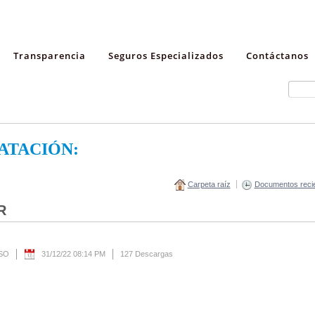
Transparencia
Seguros Especializados
Contáctanos
ATACIÓN:
Carpeta raíz
Documentos reci
R
ESO
31/12/22 08:14 PM
127 Descargas