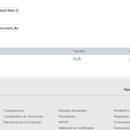
Tamaño
91,9k
Sígu
Transparencia
Estudios Actuariales
Rendición 
Cumplimiento de Sentencias
Formularios
Seguridad d
Plan Anual de Contratación
PATSS
Convocator
Validación de certificados
Facturación