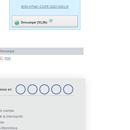
IESS-HTMC-CGPE-2022-0321-R
Descargar (91,9k)
Descargar
PDF
enos en:
de cuentas
e la Información
ias
 Electrónica