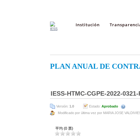
Institución
Transparenci
PLAN ANUAL DE CONTR
IESS-HTMC-CGPE-2022-0321-
Versión:
1.0
Estado:
Aprobado
Modificado por última vez por MARIA JOSE VALDIVI
平均 (0 票)