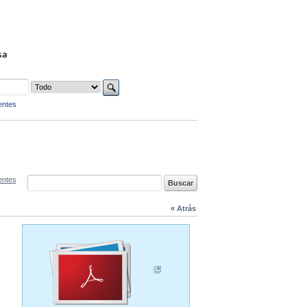
sa
entes
entes
« Atrás