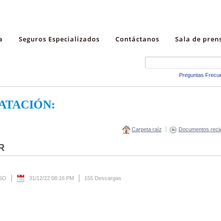
a
Seguros Especializados
Contáctanos
Sala de pren
Preguntas Frecu
ATACIÓN:
Carpeta raíz
Documentos reci
R
ESO
31/12/22 08:16 PM
155 Descargas