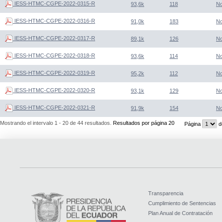
IESS-HTMC-CGPE-2022-0315-R
93,6k
118
N
IESS-HTMC-CGPE-2022-0316-R
91,0k
183
N
IESS-HTMC-CGPE-2022-0317-R
89,1k
126
N
IESS-HTMC-CGPE-2022-0318-R
93,6k
114
N
IESS-HTMC-CGPE-2022-0319-R
95,2k
112
N
IESS-HTMC-CGPE-2022-0320-R
93,1k
129
N
IESS-HTMC-CGPE-2022-0321-R
91,9k
154
N
Mostrando el intervalo 1 - 20 de 44 resultados.
Resultados por página 20
Página
d
Transparencia
Cumplimiento de Sentencias
Plan Anual de Contratación