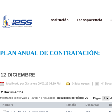
Institución
Transparencia
PLAN ANUAL DE CONTRATACIÓN:
12 DICIEMBRE
Modificado por última vez 09/03/22 05:19 PM
0 Subcarpetas
44 Docu
Documentos
Mostrando el intervalo 1 - 20 de 44 resultados.
Resultados por página 20
Página
d
Nombre
Tamaño
Descargas
B
IESS-HTMC-CGPE-2022-0302-R