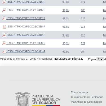
IESS-HTMC-CGPE-2022-0315-R
93,6k
119
N
IESS-HTMC-CGPE-2022-0316-R
91,0k
183
N
IESS-HTMC-CGPE-2022-0317-R
89,1k
126
N
IESS-HTMC-CGPE-2022-0318-R
93,6k
114
N
IESS-HTMC-CGPE-2022-0319-R
95,2k
112
N
IESS-HTMC-CGPE-2022-0320-R
93,1k
129
N
IESS-HTMC-CGPE-2022-0321-R
91,9k
154
N
Mostrando el intervalo 1 - 20 de 44 resultados.
Resultados por página 20
Página
d
Transparencia
Cumplimiento de Sentencias
Plan Anual de Contratación