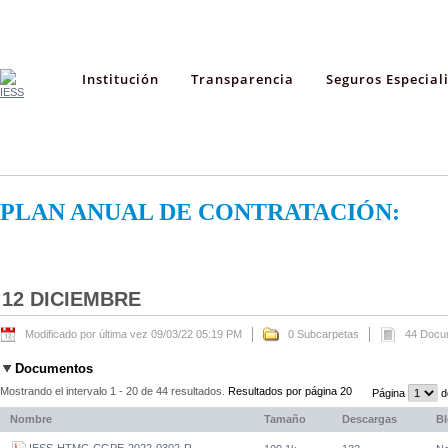
Institución
Transparencia
Seguros Especial
PLAN ANUAL DE CONTRATACIÓN:
12 DICIEMBRE
Modificado por última vez 09/03/22 05:19 PM
0 Subcarpetas
44 Docu
Documentos
Mostrando el intervalo 1 - 20 de 44 resultados.
Resultados por página 20
Página
d
Nombre
Tamaño
Descargas
B
IESS-HTMC-CGPE-2022-0302-R