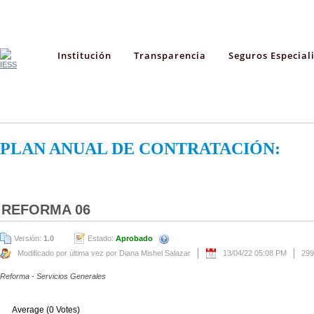
Institución
Transparencia
Seguros Especial
PLAN ANUAL DE CONTRATACIÓN:
REFORMA 06
Versión:
1.0
Estado:
Aprobado
Modificado por última vez por Diana Mishel Salazar
13/04/22 05:08 PM
299
Reforma - Servicios Generales
Average (0 Votes)