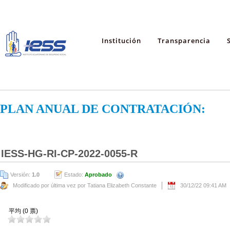
Institución
Transparencia
PLAN ANUAL DE CONTRATACIÓN:
IESS-HG-RI-CP-2022-0055-R
Versión:
1.0
Estado:
Aprobado
Modificado por última vez por Tatiana Elizabeth Constante
30/12/22 09:41 AM
平均 (0 票)