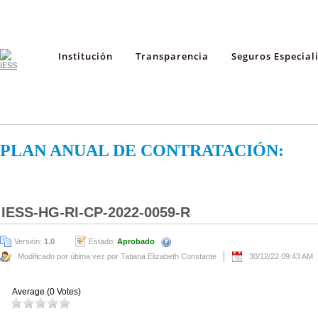
Institución
Transparencia
Seguros Especial
PLAN ANUAL DE CONTRATACIÓN:
IESS-HG-RI-CP-2022-0059-R
Versión:
1.0
Estado:
Aprobado
Modificado por última vez por Tatiana Elizabeth Constante
30/12/22 09:43 AM
Average (0 Votes)