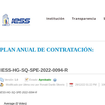
Institución
Transparencia
PLAN ANUAL DE CONTRATACIÓN:
IESS-HG-SQ-SPE-2022-0094-R
Versión:
1.0
Estado:
Aprobado
Modificado por última vez por Ronald Danilo Silverio
29/12/22 01:22 PM
10
IESS-HG-SQ-SPE-2022-0094-R
Average (0 Votes)