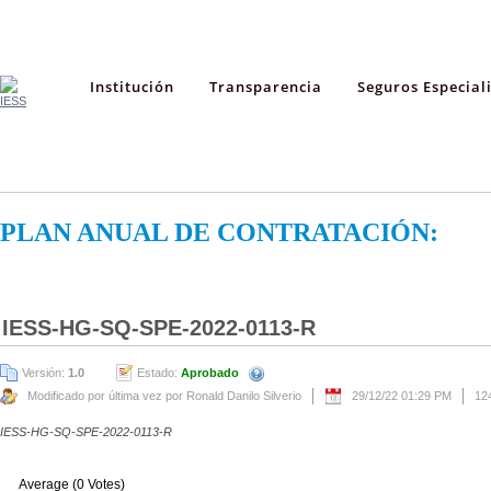
Institución
Transparencia
Seguros Especial
PLAN ANUAL DE CONTRATACIÓN:
IESS-HG-SQ-SPE-2022-0113-R
Versión:
1.0
Estado:
Aprobado
Modificado por última vez por Ronald Danilo Silverio
29/12/22 01:29 PM
12
IESS-HG-SQ-SPE-2022-0113-R
Average (0 Votes)