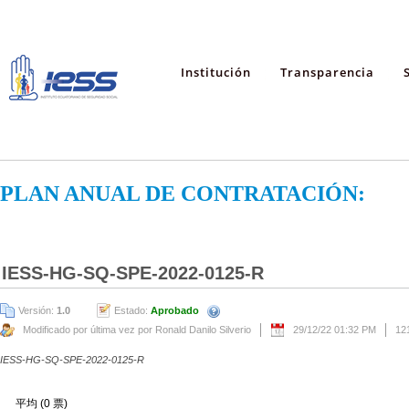
Institución
Transparencia
PLAN ANUAL DE CONTRATACIÓN:
IESS-HG-SQ-SPE-2022-0125-R
Versión:
1.0
Estado:
Aprobado
Modificado por última vez por Ronald Danilo Silverio
29/12/22 01:32 PM
12
IESS-HG-SQ-SPE-2022-0125-R
平均 (0 票)