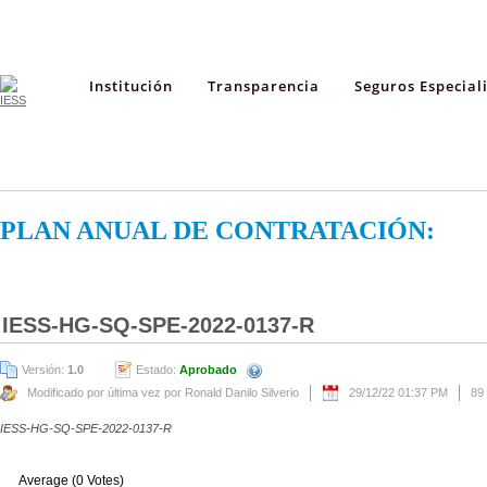
Institución
Transparencia
Seguros Especial
PLAN ANUAL DE CONTRATACIÓN:
IESS-HG-SQ-SPE-2022-0137-R
Versión:
1.0
Estado:
Aprobado
Modificado por última vez por Ronald Danilo Silverio
29/12/22 01:37 PM
89
IESS-HG-SQ-SPE-2022-0137-R
Average (0 Votes)