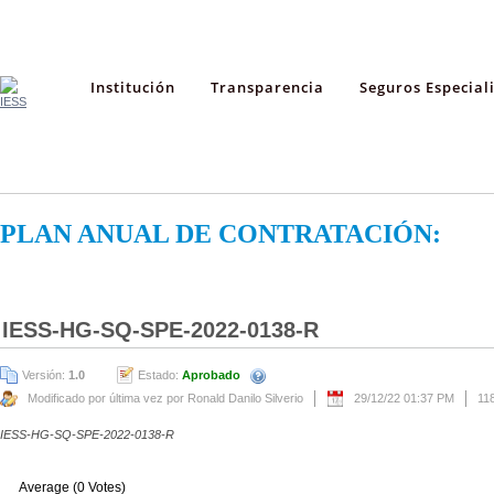
Institución
Transparencia
Seguros Especial
PLAN ANUAL DE CONTRATACIÓN:
IESS-HG-SQ-SPE-2022-0138-R
Versión:
1.0
Estado:
Aprobado
Modificado por última vez por Ronald Danilo Silverio
29/12/22 01:37 PM
11
IESS-HG-SQ-SPE-2022-0138-R
Average (0 Votes)