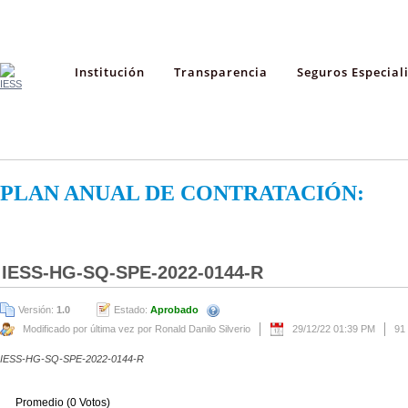
Institución
Transparencia
Seguros Especial
PLAN ANUAL DE CONTRATACIÓN:
IESS-HG-SQ-SPE-2022-0144-R
Versión:
1.0
Estado:
Aprobado
Modificado por última vez por Ronald Danilo Silverio
29/12/22 01:39 PM
91
IESS-HG-SQ-SPE-2022-0144-R
Promedio (0 Votos)