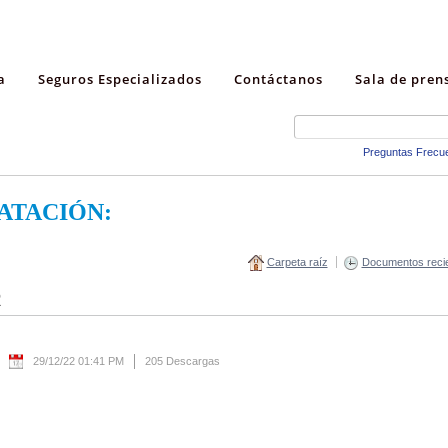
a
Seguros Especializados
Contáctanos
Sala de pren
Preguntas Frecu
ATACIÓN:
Carpeta raíz
Documentos reci
R
29/12/22 01:41 PM
205 Descargas