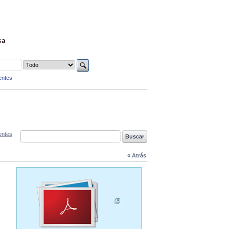
sa
entes
entes
« Atrás