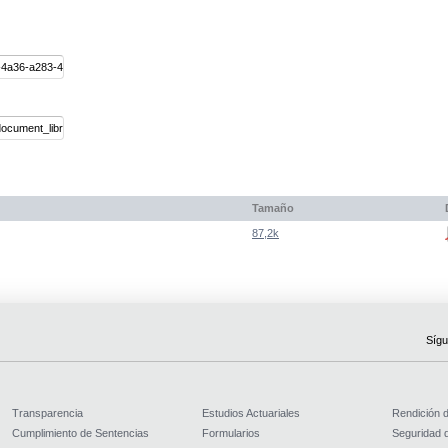
Tamaño
87,2k
Sígu
Transparencia
Estudios Actuariales
Rendición 
Cumplimiento de Sentencias
Formularios
Seguridad d