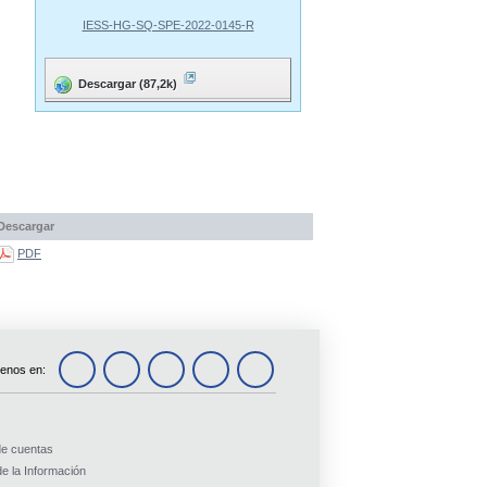
IESS-HG-SQ-SPE-2022-0145-R
Descargar (87,2k)
Descargar
PDF
enos en:
de cuentas
e la Información