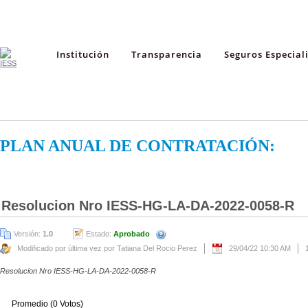
Institución
Transparencia
Seguros Especial
PLAN ANUAL DE CONTRATACIÓN:
Resolucion Nro IESS-HG-LA-DA-2022-0058-R
Versión:
1.0
Estado:
Aprobado
Modificado por última vez por Tatiana Del Rocio Perez
29/04/22 10:30 AM
Resolucion Nro IESS-HG-LA-DA-2022-0058-R
Promedio (0 Votos)