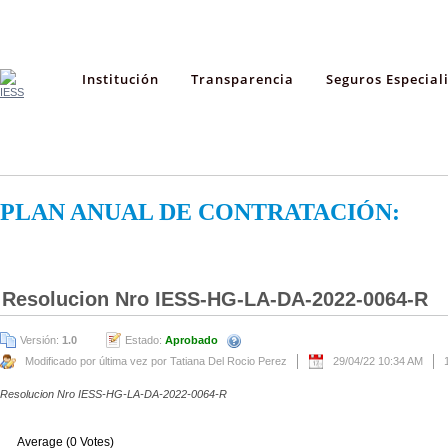
Institución
Transparencia
Seguros Especial
PLAN ANUAL DE CONTRATACIÓN:
Resolucion Nro IESS-HG-LA-DA-2022-0064-R
Versión:
1.0
Estado:
Aprobado
Modificado por última vez por Tatiana Del Rocio Perez
29/04/22 10:34 AM
Resolucion Nro IESS-HG-LA-DA-2022-0064-R
Average (0 Votes)