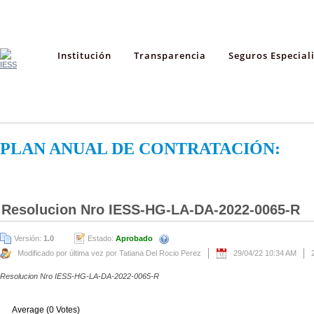
Institución
Transparencia
Seguros Especial
PLAN ANUAL DE CONTRATACIÓN:
Resolucion Nro IESS-HG-LA-DA-2022-0065-R
Versión:
1.0
Estado:
Aprobado
Modificado por última vez por Tatiana Del Rocio Perez
29/04/22 10:34 AM
Resolucion Nro IESS-HG-LA-DA-2022-0065-R
Average (0 Votes)