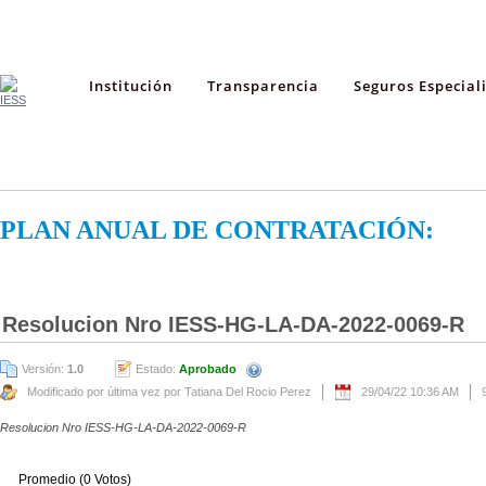
Institución
Transparencia
Seguros Especial
PLAN ANUAL DE CONTRATACIÓN:
Resolucion Nro IESS-HG-LA-DA-2022-0069-R
Versión:
1.0
Estado:
Aprobado
Modificado por última vez por Tatiana Del Rocio Perez
29/04/22 10:36 AM
Resolucion Nro IESS-HG-LA-DA-2022-0069-R
Promedio (0 Votos)