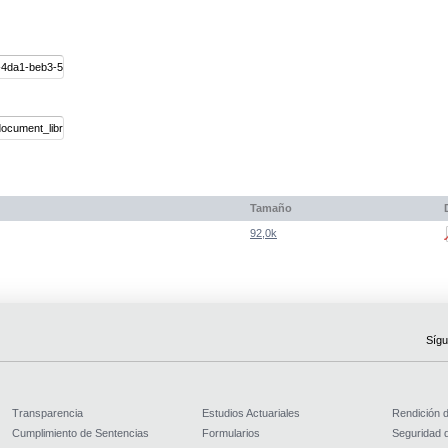
Tamaño
92,0k
Sígu
Transparencia
Estudios Actuariales
Rendición 
Cumplimiento de Sentencias
Formularios
Seguridad d