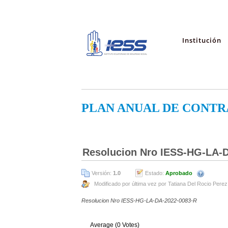
Institución
PLAN ANUAL DE CONTR
Resolucion Nro IESS-HG-LA-
Versión:
1.0
Estado:
Aprobado
Modificado por última vez por Tatiana Del Rocio Perez
Resolucion Nro IESS-HG-LA-DA-2022-0083-R
Average (0 Votes)