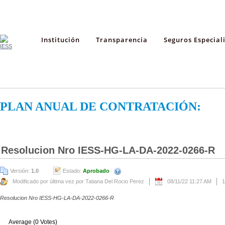
Institución
Transparencia
Seguros Especial
PLAN ANUAL DE CONTRATACIÓN:
Resolucion Nro IESS-HG-LA-DA-2022-0266-R
Versión:
1.0
Estado:
Aprobado
Modificado por última vez por Tatiana Del Rocio Perez
08/11/22 11:27 AM
1
Resolucion Nro IESS-HG-LA-DA-2022-0266-R
Average (0 Votes)