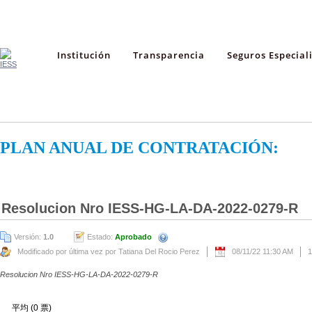
Institución
Transparencia
Seguros Especial
PLAN ANUAL DE CONTRATACIÓN:
Resolucion Nro IESS-HG-LA-DA-2022-0279-R
Versión:
1.0
Estado:
Aprobado
Modificado por última vez por Tatiana Del Rocio Perez
08/11/22 11:30 AM
1
Resolucion Nro IESS-HG-LA-DA-2022-0279-R
平均 (0 票)