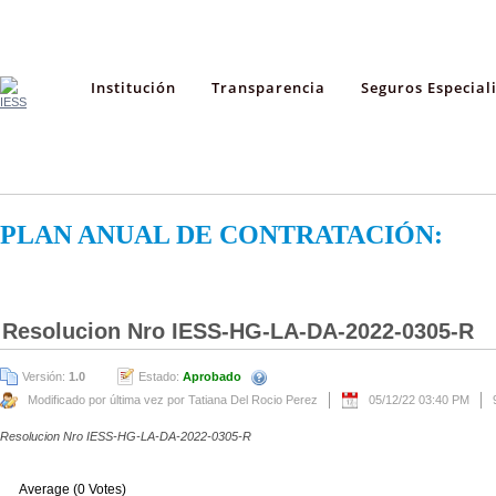
Institución
Transparencia
Seguros Especial
PLAN ANUAL DE CONTRATACIÓN:
Resolucion Nro IESS-HG-LA-DA-2022-0305-R
Versión:
1.0
Estado:
Aprobado
Modificado por última vez por Tatiana Del Rocio Perez
05/12/22 03:40 PM
Resolucion Nro IESS-HG-LA-DA-2022-0305-R
Average (0 Votes)