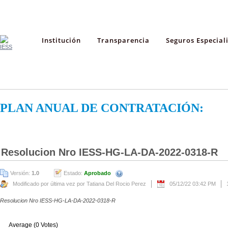
Institución
Transparencia
Seguros Especial
PLAN ANUAL DE CONTRATACIÓN:
Resolucion Nro IESS-HG-LA-DA-2022-0318-R
Versión:
1.0
Estado:
Aprobado
Modificado por última vez por Tatiana Del Rocio Perez
05/12/22 03:42 PM
Resolucion Nro IESS-HG-LA-DA-2022-0318-R
Average (0 Votes)