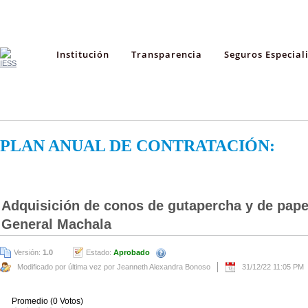
Institución
Transparencia
Seguros Especial
PLAN ANUAL DE CONTRATACIÓN:
Adquisición de conos de gutapercha y de papel
General Machala
Versión:
1.0
Estado:
Aprobado
Modificado por última vez por Jeanneth Alexandra Bonoso
31/12/22 11:05 PM
Promedio (0 Votos)