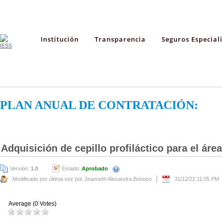
Institución
Transparencia
Seguros Especial
PLAN ANUAL DE CONTRATACIÓN:
Adquisición de cepillo profiláctico para el ár
Versión:
1.0
Estado:
Aprobado
Modificado por última vez por Jeanneth Alexandra Bonoso
31/12/22 11:05 PM
Average (0 Votes)