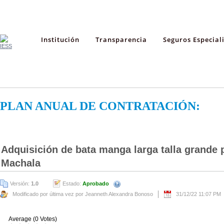
Institución
Transparencia
Seguros Especial
PLAN ANUAL DE CONTRATACIÓN:
Adquisición de bata manga larga talla grande p
Machala
Versión:
1.0
Estado:
Aprobado
Modificado por última vez por Jeanneth Alexandra Bonoso
31/12/22 11:07 PM
Average (0 Votes)