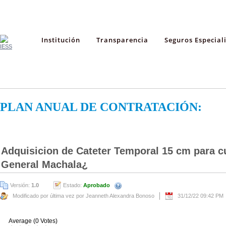
Institución
Transparencia
Seguros Especial
PLAN ANUAL DE CONTRATACIÓN:
Adquisicion de Cateter Temporal 15 cm para cu
General Machala¿
Versión:
1.0
Estado:
Aprobado
Modificado por última vez por Jeanneth Alexandra Bonoso
31/12/22 09:42 PM
Average (0 Votes)