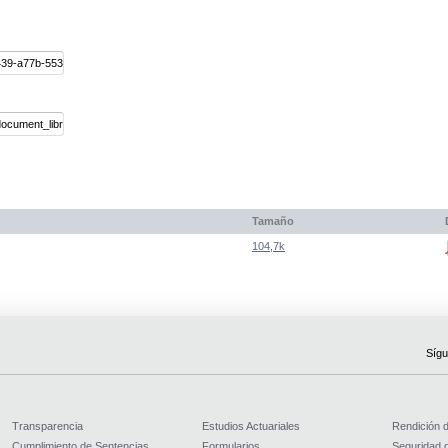
Tamaño
104,7k
Sígu
Transparencia
Estudios Actuariales
Rendición 
Cumplimiento de Sentencias
Formularios
Seguridad d