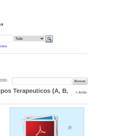
sa
entes
entes
pos Terapeuticos (A, B,
« Atrás