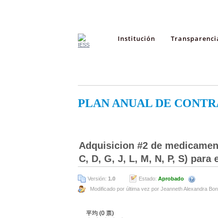
Institución
Transparenci
PLAN ANUAL DE CONTR
Adquisicion #2 de medicament
C, D, G, J, L, M, N, P, S) par
Versión:
1.0
Estado:
Aprobado
Modificado por última vez por Jeanneth Alexandra Bo
平均 (0 票)