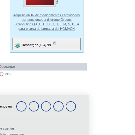
Adquisicion #2 de medicamentos catalogados
pertenecientes a diferente Grupos
Terapeuticos (A, B, C, D, G, J, L, M, N, P, S)
para el area de farmacia del HGMACH
Descargar (104,7k)
Descargar
PDF
enos en:
de cuentas
e la Información