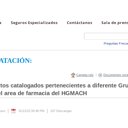
a
Seguros Especializados
Contáctanos
Sala de pren
Preguntas Frecu
ATACIÓN:
Carpeta raíz
Documentos reci
os catalogados pertenecientes a diferente Gru
a el area de farmacia del HGMACH
noso
31/12/22 09:48 PM
107 Descargas