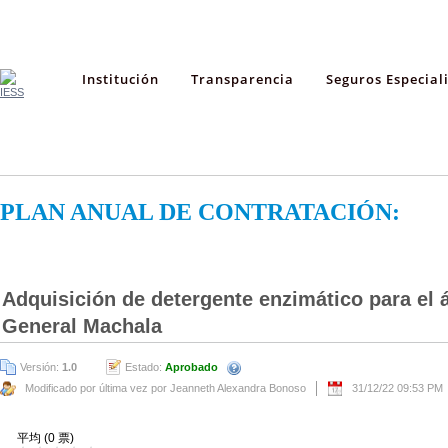
Institución
Transparencia
Seguros Especial
PLAN ANUAL DE CONTRATACIÓN:
Adquisición de detergente enzimático para el ár
General Machala
Versión:
1.0
Estado:
Aprobado
Modificado por última vez por Jeanneth Alexandra Bonoso
31/12/22 09:53 PM
平均 (0 票)