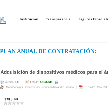
Institución
Transparencia
Seguros Especial
PLAN ANUAL DE CONTRATACIÓN:
Adquisición de dispositivos médicos para el á
Versión:
1.0
Estado:
Aprobado
Modificado por última vez por Jeanneth Alexandra Bonoso
31/12/22 09:57 PM
平均 (0 票)