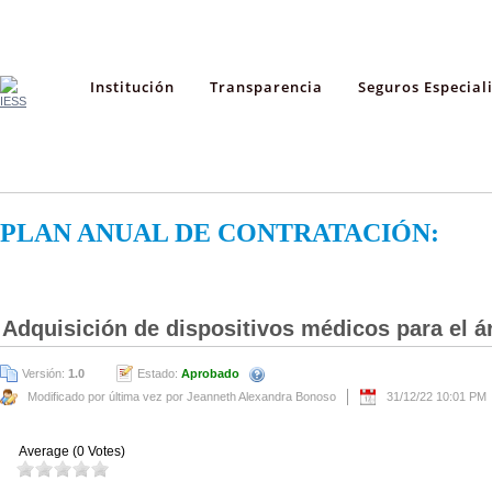
Institución
Transparencia
Seguros Especial
PLAN ANUAL DE CONTRATACIÓN:
Adquisición de dispositivos médicos para el á
Versión:
1.0
Estado:
Aprobado
Modificado por última vez por Jeanneth Alexandra Bonoso
31/12/22 10:01 PM
Average (0 Votes)