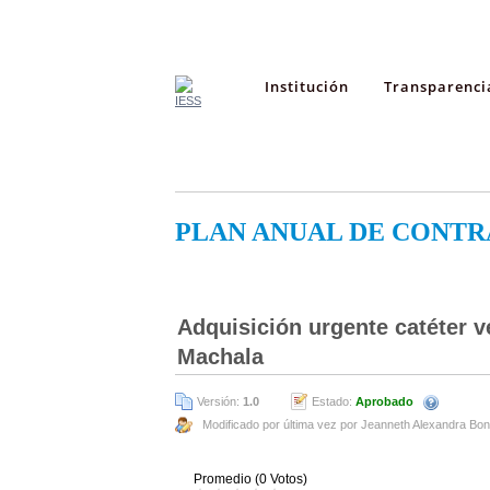
Institución
Transparenci
PLAN ANUAL DE CONTR
Adquisición urgente catéter v
Machala
Versión:
1.0
Estado:
Aprobado
Modificado por última vez por Jeanneth Alexandra Bo
Promedio (0 Votos)