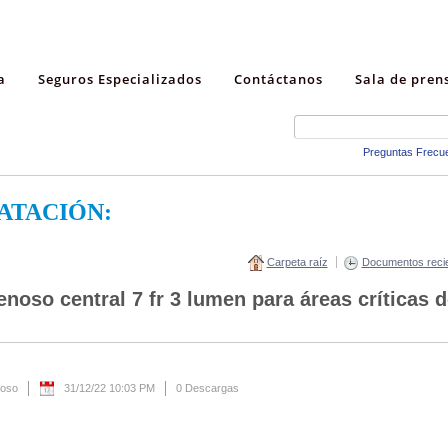
a
Seguros Especializados
Contáctanos
Sala de pren
Preguntas Frecu
ATACIÓN:
Carpeta raíz
Documentos reci
enoso central 7 fr 3 lumen para áreas críticas 
noso
31/12/22 10:03 PM
0 Descargas