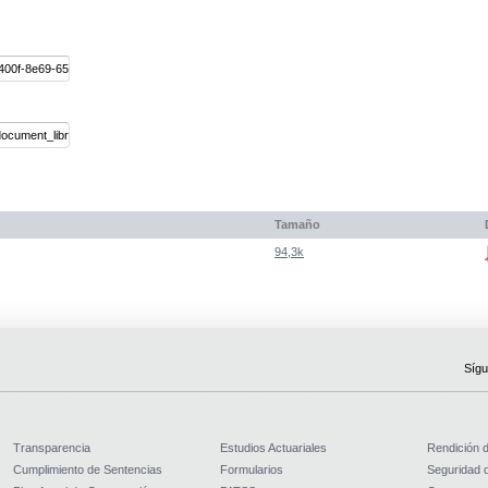
Tamaño
94,3k
Sígu
Transparencia
Estudios Actuariales
Rendición 
Cumplimiento de Sentencias
Formularios
Seguridad d