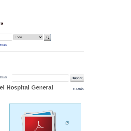
sa
entes
entes
del Hospital General
« Atrás