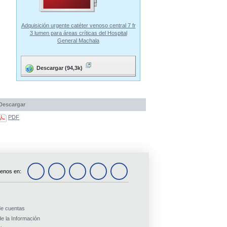
Adquisición urgente catéter venoso central 7 fr
3 lumen para áreas críticas del Hospital
General Machala
Descargar (94,3k)
Descargar
PDF
enos en:
de cuentas
e la Información