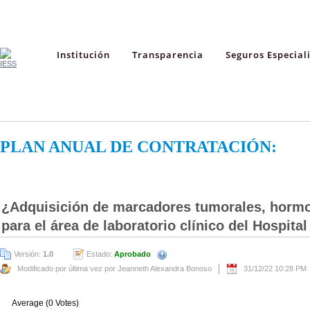
Institución
Transparencia
Seguros Especial
PLAN ANUAL DE CONTRATACIÓN:
¿Adquisición de marcadores tumorales, hormo
para el área de laboratorio clínico del Hospit
Versión:
1.0
Estado:
Aprobado
Modificado por última vez por Jeanneth Alexandra Bonoso
31/12/22 10:28 PM
Average (0 Votes)