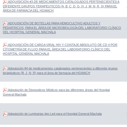
ADQUISICIÓN #3 DE MEDICAMENTOS CATALOGADOS PERTENECIENTES A
DIFERENTE GRUPOS TERAPEUTICOS (A, B, C, D, G, H, J, M, N, R, S) PARA EL
ÁREA DE FARMACIA DEL HGMACH
ADQUISICIÓN DE BOTELLAS PARA HEMOCULTIVO ADULTOS Y
PEDIATRICOS, PARA EL ÁREA DE MICROBIOLOGÍA DEL LABORATORIO CLÍNICO
DEL HOSPITAL GENERAL MACHALA
ADQUISICIÓN DE CARGA VIRAL HIV Y CONTAJE ABSOLUTO DE CD 4 POR
CITOMETRÍA DE FLUJO PARA EL ÁREA DEL LABORATORIO CLÍNICO DEL
HOSPITAL GENERAL MACHALA
Adquisición #4 de medicamentos catalogados pertenecientes a diferente grupos
terapéuticos (B, J, N, R) para el área de farmacia del HGMACH
Adquisición de Dispositivos Médicos para las diferentes áreas del Hospital
General Machala
Adquisición de Luminarias tipo Led para el Hospital General Machala