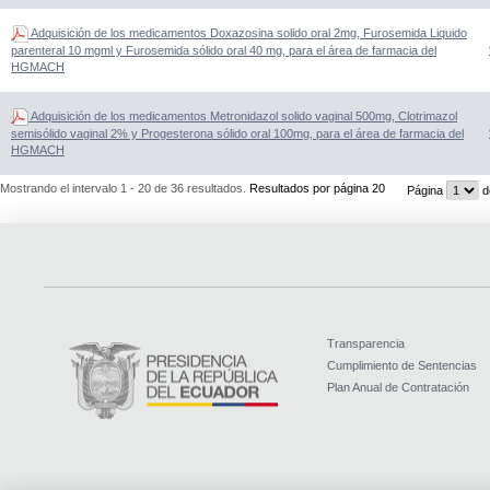
Adquisición de los medicamentos Doxazosina solido oral 2mg, Furosemida Liquido
parenteral 10 mgml y Furosemida sólido oral 40 mg, para el área de farmacia del
HGMACH
Adquisición de los medicamentos Metronidazol solido vaginal 500mg, Clotrimazol
semisólido vaginal 2% y Progesterona sólido oral 100mg, para el área de farmacia del
HGMACH
Mostrando el intervalo 1 - 20 de 36 resultados.
Resultados por página 20
Página
d
Transparencia
Cumplimiento de Sentencias
Plan Anual de Contratación