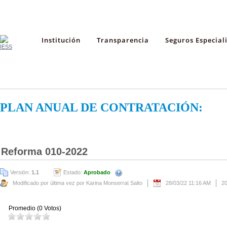
Institución
Transparencia
Seguros Especial
PLAN ANUAL DE CONTRATACIÓN:
Reforma 010-2022
Versión:
1.1
Estado:
Aprobado
Modificado por última vez por Karina Monserrat Salto
28/03/22 11:16 AM
2
Promedio (0 Votos)