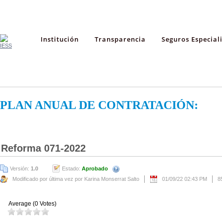
Institución
Transparencia
Seguros Especial
PLAN ANUAL DE CONTRATACIÓN:
Reforma 071-2022
Versión:
1.0
Estado:
Aprobado
Modificado por última vez por Karina Monserrat Salto
01/09/22 02:43 PM
8
Average (0 Votes)