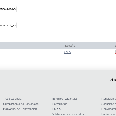
Tamaño
89,7k
Sígu
Transparencia
Estudios Actuariales
Rendición 
Cumplimiento de Sentencias
Formularios
Seguridad d
Plan Anual de Contratación
PATSS
Convocator
Validación de certificados
Facturación