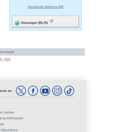
Resolución Reforma 088
Descargar (89,7k)
Descargar
PDF
enos en:
de cuentas
e la Información
ias
 Electrónica