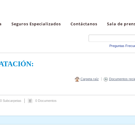
a
Seguros Especializados
Contáctanos
Sala de pren
Preguntas Frecu
ATACIÓN:
Carpeta raíz
Documentos reci
0 Subcarpetas
0 Documentos