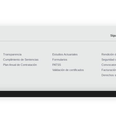
Sígu
Transparencia
Estudios Actuariales
Rendición 
Cumplimiento de Sentencias
Formularios
Seguridad d
Plan Anual de Contratación
PATSS
Convocator
Validación de certificados
Facturación
Derechos s