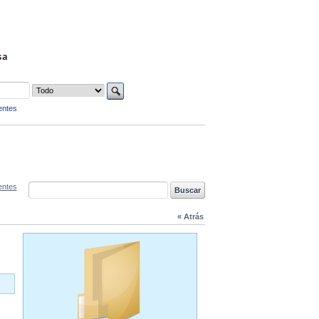
sa
entes
entes
« Atrás