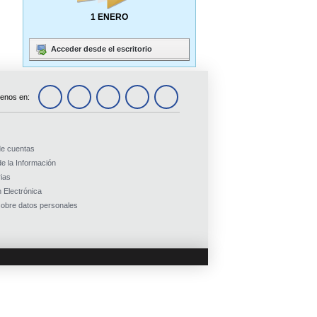
1 ENERO
Acceder desde el escritorio
enos en:
de cuentas
e la Información
ias
 Electrónica
obre datos personales